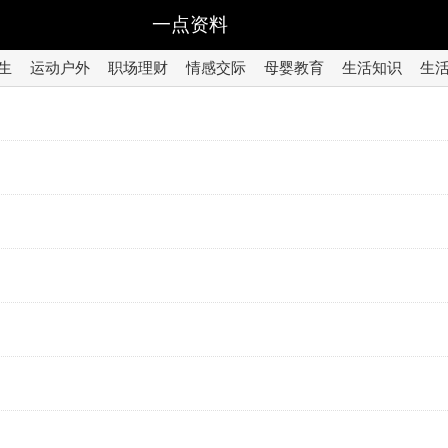
一点资料
生
运动户外
职场理财
情感交际
母婴教育
生活知识
生