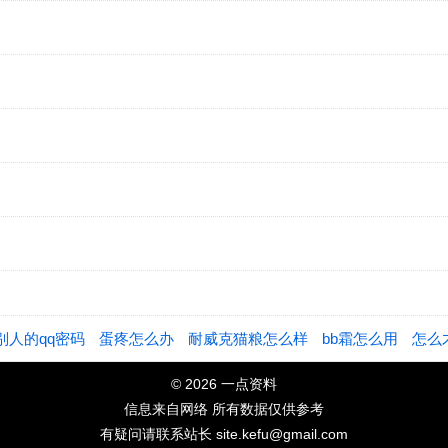
别人的qq密码
蛋疼怎么办
耐威克猫粮怎么样
bb霜怎么用
怎么
© 2026 一点资料
信息来自网络 所有数据仅供参考
有疑问请联系站长 site.kefu@gmail.com