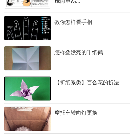
茂简单易...
教你怎样看手相
怎样叠漂亮的千纸鹤
【折纸系类】百合花的折法
摩托车转向灯更换