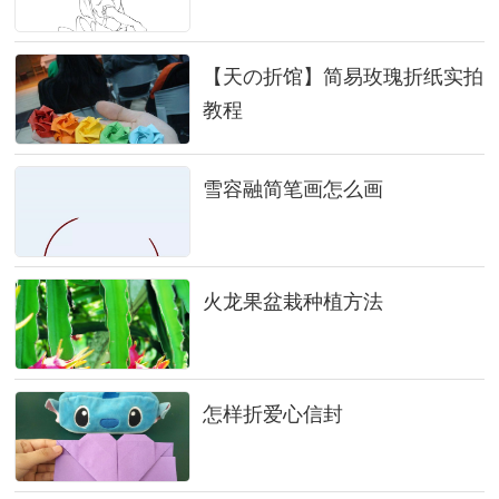
【天の折馆】简易玫瑰折纸实拍
教程
雪容融简笔画怎么画
火龙果盆栽种植方法
怎样折爱心信封