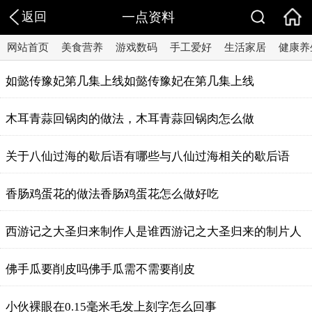
返回
一点资料
网站首页
美食营养
游戏数码
手工爱好
生活家居
健康养
如懿传豫妃第几集上线如懿传豫妃在第几集上线
木耳青蒜回锅肉的做法，木耳青蒜回锅肉怎么做
关于八仙过海的歇后语有哪些与八仙过海相关的歇后语
香肠鸡蛋花的做法香肠鸡蛋花怎么做好吃
西游记之大圣归来制作人是谁西游记之大圣归来的制片人
佛手瓜要削皮吗佛手瓜需不需要削皮
小伙裸眼在0.15毫米毛发上刻字怎么回事