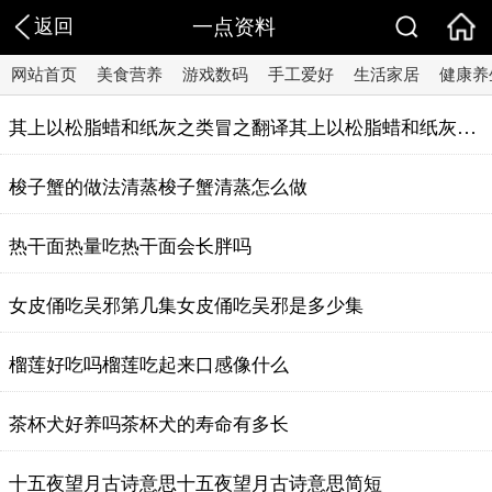
返回
一点资料
网站首页
美食营养
游戏数码
手工爱好
生活家居
健康养
其上以松脂蜡和纸灰之类冒之翻译其上以松脂蜡和纸灰之类冒之意思
梭子蟹的做法清蒸梭子蟹清蒸怎么做
热干面热量吃热干面会长胖吗
女皮俑吃吴邪第几集女皮俑吃吴邪是多少集
榴莲好吃吗榴莲吃起来口感像什么
茶杯犬好养吗茶杯犬的寿命有多长
十五夜望月古诗意思十五夜望月古诗意思简短