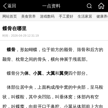
返回
一点资料
网站首页
美食营养
游戏数码
手工爱好
生活家居
健康养
蝶骨在哪里
时间：2026-04-29 12:31:19
蝶骨
，形如蝴蝶，位于前方的额骨、筛骨和后方的
颞骨、枕骨之间的骨头，横向伸展于颅底部。
蝶骨分为
体、小翼、大翼
和
翼突
四个部分。
体部位居中央，上面构成颅中窝的中央部，呈马鞍
状，叫蝶鞍，其中央凹陷，叫垂体窝；体部内有空
腔，叫蝶窦，向前开口于鼻腔。小翼从体部前上方向