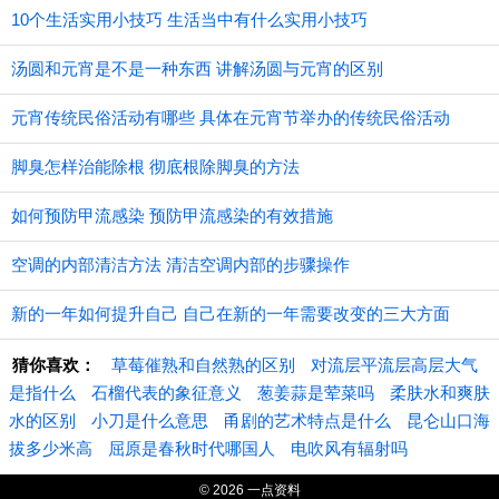
10个生活实用小技巧 生活当中有什么实用小技巧
汤圆和元宵是不是一种东西 讲解汤圆与元宵的区别
元宵传统民俗活动有哪些 具体在元宵节举办的传统民俗活动
脚臭怎样治能除根 彻底根除脚臭的方法
如何预防甲流感染 预防甲流感染的有效措施
空调的内部清洁方法 清洁空调内部的步骤操作
新的一年如何提升自己 自己在新的一年需要改变的三大方面
猜你喜欢：
草莓催熟和自然熟的区别
对流层平流层高层大气
是指什么
石榴代表的象征意义
葱姜蒜是荤菜吗
柔肤水和爽肤
水的区别
小刀是什么意思
甬剧的艺术特点是什么
昆仑山口海
拔多少米高
屈原是春秋时代哪国人
电吹风有辐射吗
© 2026 一点资料