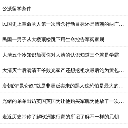
公派留学条件
民国史上革命党人第一次暗杀行动目标还是清朝的两广总督
民国一男子从大楼顶楼跳下用生命控告军阀家属
大清五个冷知识颠覆你对大清的认识知道三个就是学霸
大清灭亡后满清王爷败光家产还想挖祖坟最后沦为黄包车夫
唐朝的“昆仑奴”就是非洲贩卖来的黑人这恐怕是最大的谎言
光绪的弟弟出访英国英国为让他购买军舰为他放了一次特殊的烟花
走近历史带你了解欧洲旅行家的所记了解不一样的元朝宫廷节庆