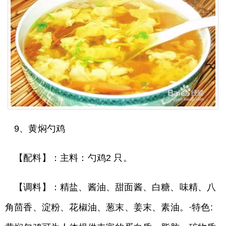
9、黄焖勺鸡
【配料】：主料：勺鸡2 只。
【调料】：精盐、酱油、甜面酱、白糖、味精、八
角茴香、淀粉、花椒油、葱末、姜末、素油。·特色: