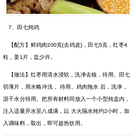
7、田七炖鸡
【配方】鲜鸡肉200克(去鸡皮)，田七5克，红枣4
粒，姜1片，盐少许。
【做法】红枣用清水浸软，洗净去核，待用。田七
切薄片，用水略冲洗， 待用。鸡肉拖水 后，洗净，
沥干水分待用。把所有材料同放入一个小型炖盅内，
注入适量开水至八成满，以 大火隔水炖约2小时，加
入调味料，取出，即可趁热饮用。