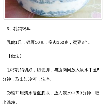
3、乳鸽银耳
乳鸽1只，银耳10克，瘦肉150克，蜜枣3个。
【做法】
①将乳鸽切好，切去脚，与瘦肉同放入滚水中煮5
分钟，取出过冷河，洗净。
②银耳用清水浸至膨胀，放入滚水中煮3分钟，取
出洗净。