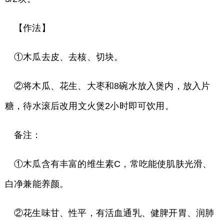
【作法】
①木瓜去皮、去核、切块。
②将木瓜、花生、大枣和8碗水放入煲内，放入片
糖，待水滚后改用文火煲2小时即可饮用。
备注：
①木瓜含有丰富的维生素C，常吃能使肌肤光滑、
白净兼能养颜。
②花生味甘、性平，有活血通乳、健脾开胃、润肺