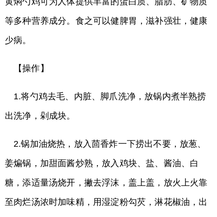
黄焖勺鸡可为人体提供丰富的蛋白质、脂肪、矿物质
等多种营养成分。食之可以健脾胃，滋补强壮，健康
少病。
【操作】
1.将勺鸡去毛、内脏、脚爪洗净，放锅内煮半熟捞
出洗净，剁成块。
2.锅加油烧热，放入茴香炸一下捞出不要，放葱、
姜煸锅，加甜面酱炒熟，放入鸡块、盐、酱油、白
糖，添适量汤烧开，撇去浮沫，盖上盖，放火上火靠
至肉烂汤浓时加味精，用湿淀粉勾芡，淋花椒油，出