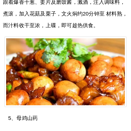
跟着爆香干葱、姜片及磨豉酱，溅酒，注入调味料，
煮滚，加入花菇及栗子，文火焖约20分钟至 材料熟，
而汁料收干至浓，上碟，即可趁热供食。
5、母鸡山药