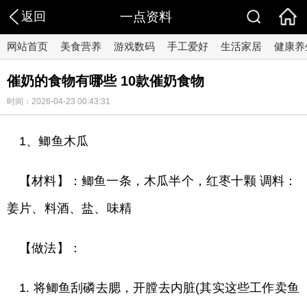
返回
一点资料
网站首页
美食营养
游戏数码
手工爱好
生活家居
健康养
催奶的食物有哪些 10款催奶食物
时间：2026-04-23 00:43:31
1、鲫鱼木瓜
【材料】：鲫鱼一条，木瓜半个，红枣十颗 调料：
姜片、料酒、盐、味精
【做法】：
1. 将鲫鱼刮磷去腮，开膛去内脏(其实这些工作卖鱼