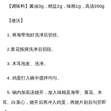
【调味料】酱油3g，精盐2g，味精1g，高汤350g
【做法】
1. 将海带泡好洗净后切丝。
2.黄花拣择洗净后切段。
3. 木耳泡发、洗净。
4. 鸡蛋打入碗中搅拌均匀。
5. 锅内加高汤烧开，放入味精及海带、黄花、木
耳、白菜心，烧开后再冲入鸡蛋，再烧片刻后勾芡即