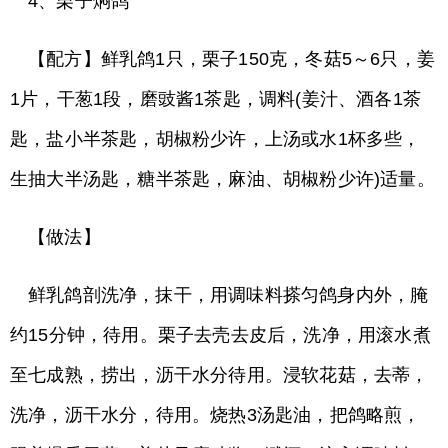
4、栗子焖鸽
【配方】鲜乳鸽1只，栗子150克，冬菇5～6只，姜
1片，干葱1段，磨豉酱1茶匙，调料(姜汁、酒各1茶
匙，盐小半茶匙，胡椒粉少许，上汤或水1杯多些，
生抽大半汤匙，糖半茶匙，麻油、胡椒粉少许)适量。
【做法】
鲜乳鸽剖洗净，抹干，用调味料搽匀鸽身内外，腌
约15分钟，待用。栗子去壳去皮后，洗净，用滚水煮
至七成熟，捞出，沥干水分待用。浸软花菇，去蒂，
洗净，沥干水分，待用。烧热3汤匙油，把鸽略煎，