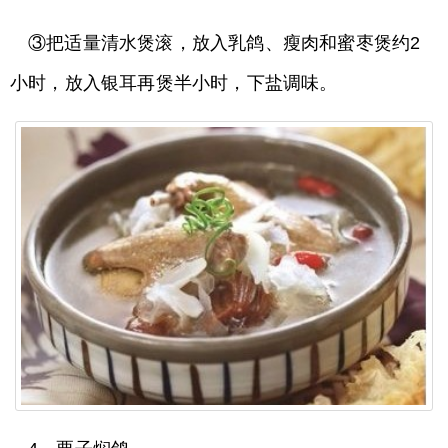
③把适量清水煲滚，放入乳鸽、瘦肉和蜜枣煲约2
小时，放入银耳再煲半小时，下盐调味。