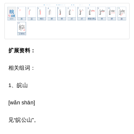
扩展资料：
相关组词：
1、皖山
[wǎn shān]
见“皖公山”。