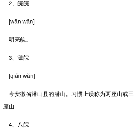
2、皖皖
[wǎn wǎn]
明亮貌。
3、灊皖
[qián wǎn]
今安徽省潜山县的潜山。习惯上误称为两座山或三
座山。
4、八皖