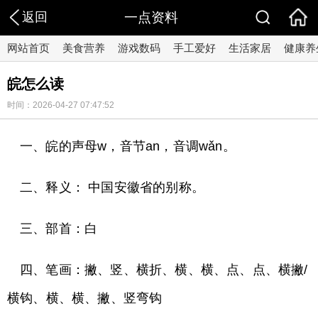
返回
一点资料
网站首页
美食营养
游戏数码
手工爱好
生活家居
健康养
皖怎么读
时间：2026-04-27 07:47:52
一、皖的声母w，音节an，音调wǎn。
二、释义： 中国安徽省的别称。
三、部首：白
四、笔画：撇、竖、横折、横、横、点、点、横撇/
横钩、横、横、撇、竖弯钩