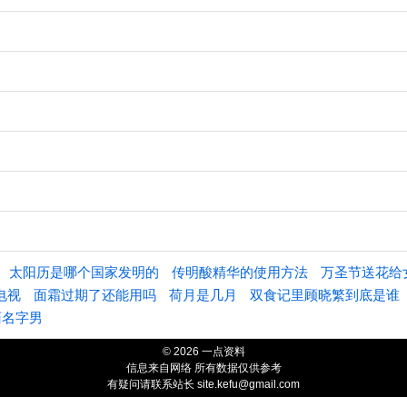
太阳历是哪个国家发明的
传明酸精华的使用方法
万圣节送花给
电视
面霜过期了还能用吗
荷月是几月
双食记里顾晓繁到底是谁
陌名字男
© 2026 一点资料
信息来自网络 所有数据仅供参考
有疑问请联系站长 site.kefu@gmail.com