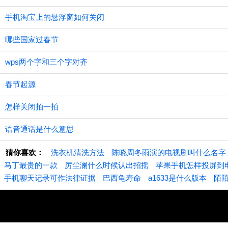
手机淘宝上的悬浮窗如何关闭
哪些国家过春节
wps两个字和三个字对齐
春节起源
怎样关闭拍一拍
语音通话是什么意思
猜你喜欢：
洗衣机清洗方法
陈晓周冬雨演的电视剧叫什么名字
马丁最贵的一款
厉尘澜什么时候认出招摇
苹果手机怎样投屏到
手机聊天记录可作法律证据
巴西龟寿命
a1633是什么版本
陌