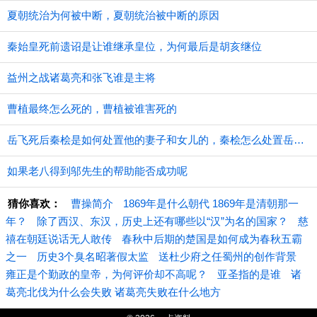
夏朝统治为何被中断，夏朝统治被中断的原因
秦始皇死前遗诏是让谁继承皇位，为何最后是胡亥继位
益州之战诸葛亮和张飞谁是主将
曹植最终怎么死的，曹植被谁害死的
​岳飞死后秦桧是如何处置他的妻子和女儿的，秦桧怎么处置岳飞家人的
如果老八得到邬先生的帮助能否成功呢
猜你喜欢：
曹操简介
1869年是什么朝代 1869年是清朝那一
年？
除了西汉、东汉，历史上还有哪些以“汉”为名的国家？
慈
禧在朝廷说话无人敢传
春秋中后期的楚国是如何成为春秋五霸
之一
历史3个臭名昭著假太监
送杜少府之任蜀州的创作背景
雍正是个勤政的皇帝，为何评价却不高呢？
亚圣指的是谁
诸
葛亮北伐为什么会失败 诸葛亮失败在什么地方