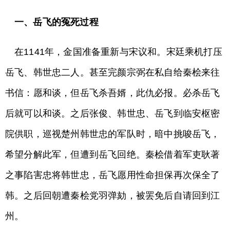
一、岳飞的冤死过程
在1141年，金国准备重新与宋议和。宋廷乘机打压
岳飞、韩世忠二人。甚至完颜宗弼在私自给秦桧来往
书信：愿和谈，但岳飞杀吾婿，此仇必报。必杀岳飞
后就可以和谈。之后张俊、韩世忠、岳飞到临安枢密
院供职，巡视楚州韩世忠的军队时，暗中挑唆岳飞，
希望分解此军，但遭到岳飞回绝。秦桧借着军吏耿著
之事陷害忠将韩世忠，岳飞愿用性命担保再次保全了
韩。之后回朝遭秦桧党羽弹劾，被罢免后自请回到江
州。