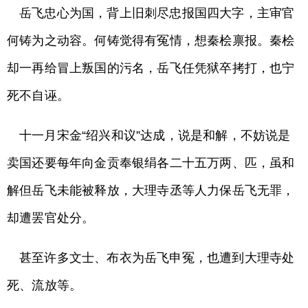
岳飞忠心为国，背上旧刺尽忠报国四大字，主审官
何铸为之动容。何铸觉得有冤情，想秦桧禀报。秦桧
却一再给冒上叛国的污名，岳飞任凭狱卒拷打，也宁
死不自诬。
十一月宋金“绍兴和议”达成，说是和解，不妨说是
卖国还要每年向金贡奉银绢各二十五万两、匹，虽和
解但岳飞未能被释放，大理寺丞等人力保岳飞无罪，
却遭罢官处分。
甚至许多文士、布衣为岳飞申冤，也遭到大理寺处
死、流放等。