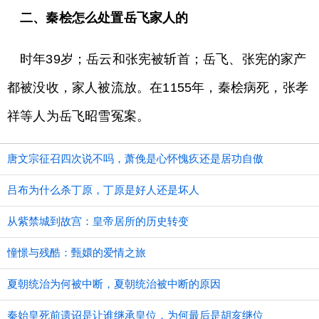
二、秦桧怎么处置岳飞家人的
时年39岁；岳云和张宪被斩首；岳飞、张宪的家产
都被没收，家人被流放。在1155年，秦桧病死，张孝
祥等人为岳飞昭雪冤案。
唐文宗征召四次说不吗，萧俛是心怀愧疚还是居功自傲
吕布为什么杀丁原，丁原是好人还是坏人
从紫禁城到故宫：皇帝居所的历史转变
憧憬与残酷：甄嬛的爱情之旅
夏朝统治为何被中断，夏朝统治被中断的原因
秦始皇死前遗诏是让谁继承皇位，为何最后是胡亥继位