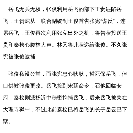
岳飞无兵无权，张俊利用岳飞的部下王贵诬陷岳
飞，王贵屈从；联合副统制王俊首告张宪“谋反”，连
累岳飞，王俊再次利用张宪出外之机，将告状投送王
贵和秦桧心腹林大声。林又将此状递给张俊。不久张
宪被张俊逮捕。
张俊私设公堂，而张宪忠心耿耿，誓死保岳飞，但
口供被张俊更改。岳飞接到宋廷命令，召他回临安
府。秦桧则派杨沂中秘密拘捕岳飞，后来岳飞被关在
大理寺狱中，不过此前秦桧已将岳飞的长子岳云已下
狱。