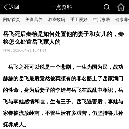
返回
一点资料
网站首页
美食营养
游戏数码
手工爱好
生活家居
健康养
​岳飞死后秦桧是如何处置他的妻子和女儿的，秦
桧怎么处置岳飞家人的
时间：2026-04-21 16:41:34
岳飞之死可以说是一个悲剧，一生为国为民，战功
赫赫的岳飞最后竟然被莫须有的罪名赔上了岳家满门
的性命，身为后妻子的李娃与岳飞在战乱中相识，岳
飞与李娃感情和睦，生有三子。岳飞遇害后，李娃与
家眷被流放岭南，不管生活有多艰苦，仍坚持将儿孙
抚养成人。