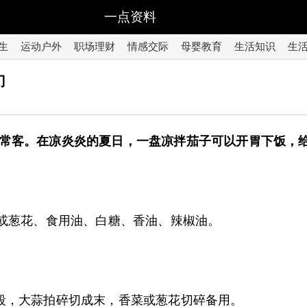
一点资料
生
运动户外
职场理财
情感交际
母婴教育
生活知识
生
门
常客。在凉炎炎的夏日，一盘凉拌茄子可以开胃下饭，
菜或葱花、食用油、白糖、香油、辣椒油。
段，大蒜拍碎切成末，香菜或葱花切碎备用。