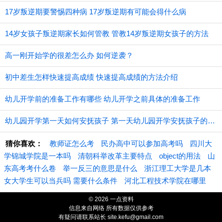
17岁叛逆期要警惕四种病 17岁叛逆期有可能会得什么病
14岁女孩子叛逆期家长如何管教 管教14岁叛逆期女孩子的方法
高一刚开始学的很差怎么办 如何逆袭？
初中差生怎样快速提高成绩 快速提高成绩的方法介绍
幼儿开学前的准备工作有哪些 幼儿开学之前具体的准备工作
幼儿园开学第一天如何安抚孩子 第一天幼儿园开学安抚孩子的注意事项
猜你喜欢：
教师证怎么考
民办高中可以参加高考吗
四川大
学锦城学院是一本吗
清朝科举改革主要特点
object的用法
山
东高考考什么卷
举一反三的意思是什么
浙江理工大学是几本
女大学生可以当兵吗 需要什么条件
河北工程技术学院在哪里
© 2026 一点资料
信息来自网络 所有数据仅供参考
有疑问请联系站长 site.kefu@gmail.com